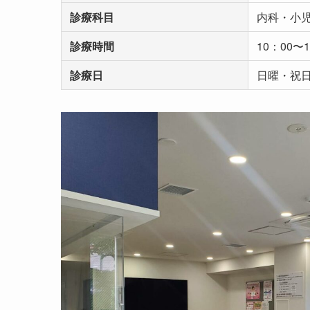
診療科目
内科・小
診療時間
10：00〜
診療日
日曜・祝日