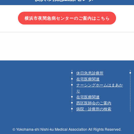
横浜市夜間急病センターのご案内はこちら
休日急患診療所
在宅医療関連
ナーシングホームはまあか
り
在宅医療関連
西区医師会のご案内
病院・診療所の検索
©
Yokohama-shi Nishi-ku Medical Association All Rights Reserved.